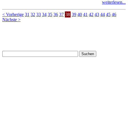
weiterlesen...
< Vorherige
31
32
33
34
35
36
37
38
39
40
41
42
43
44
45
46
Nächste >