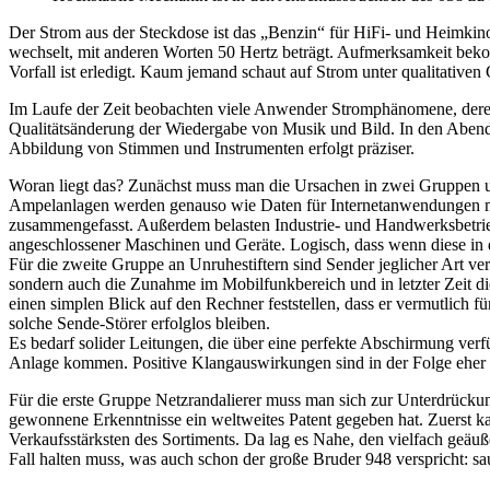
Der Strom aus der Steckdose ist das „Benzin“ für HiFi- und Heimkin
wechselt, mit anderen Worten 50 Hertz beträgt. Aufmerksamkeit beko
Vorfall ist erledigt. Kaum jemand schaut auf Strom unter qualitativen
Im Laufe der Zeit beobachten viele Anwender Stromphänomene, deren 
Qualitätsänderung der Wiedergabe von Musik und Bild. In den Abends
Abbildung von Stimmen und Instrumenten erfolgt präziser.
Woran liegt das? Zunächst muss man die Ursachen in zwei Gruppen un
Ampelanlagen werden genauso wie Daten für Internetanwendungen mit
zusammengefasst. Außerdem belasten Industrie- und Handwerksbetriebe
angeschlossener Maschinen und Geräte. Logisch, dass wenn diese in d
Für die zweite Gruppe an Unruhestiftern sind Sender jeglicher Art ve
sondern auch die Zunahme im Mobilfunkbereich und in letzter Zeit 
einen simplen Blick auf den Rechner feststellen, dass er vermutlich
solche Sende-Störer erfolglos bleiben.
Es bedarf solider Leitungen, die über eine perfekte Abschirmung ver
Anlage kommen. Positive Klangauswirkungen sind in der Folge eher 
Für die erste Gruppe Netzrandalierer muss man sich zur Unterdrücku
gewonnene Erkenntnisse ein weltweites Patent gegeben hat. Zuerst 
Verkaufsstärksten des Sortiments. Da lag es Nahe, den vielfach geä
Fall halten muss, was auch schon der große Bruder 948 verspricht: sa