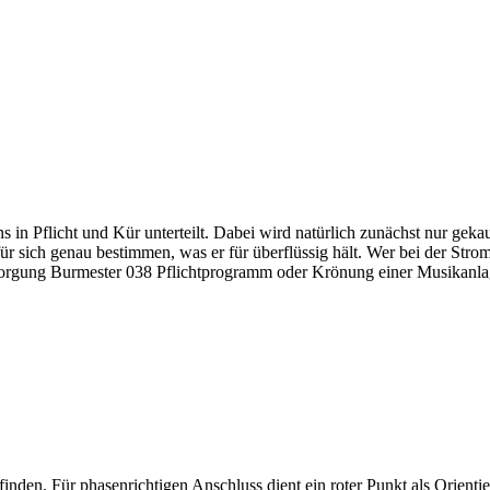
in Pflicht und Kür unterteilt. Dabei wird natürlich zunächst nur gekau
 für sich genau bestimmen, was er für überflüssig hält. Wer bei der St
versorgung Burmester 038 Pflichtprogramm oder Krönung einer Musikanla
inden. Für phasenrichtigen Anschluss dient ein roter Punkt als Orient