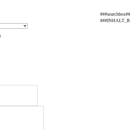
###searchbox#
###INHALT_
#