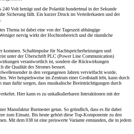
240 Volt beträgt und die Polarität hundertmal in der Sekunde
 Sicherung fällt. Ein kurzer Druck im Verteilerkasten und der
.
es Thema ist dabei eine von der Tageszeit abhängige
 Weniger nervig wirkt der Hochtonbereich und die räumliche
lber kommen. Schaltimpulse für Nachtspeicherheizungen und
eist unter der Überschrift PLC (Power Line Communication)
swirkungen verantwortlich ist, sondern die Rückwirkungen
 die Qualität des Stromes bessert.
telwellensender in den vergangenen Jahren vervielfacht wurde,
n. Wer beispielsweise im Zentrum einer Großstadt lebt, kann durch
nn man dafür sorgen, dass musikalische Beeinträchtigungen durch
rkehrt. Hier kann es zu unkalkulierbaren Interaktionen mit der
er Manufaktur Burmester getan. So gründlich, dass es für dabei
hre zum Einsatz. Bis heute gehört diese Top-Komponente zu den
. Mit dem 038 ist eine preiswerte Variante entstanden, die in jedem