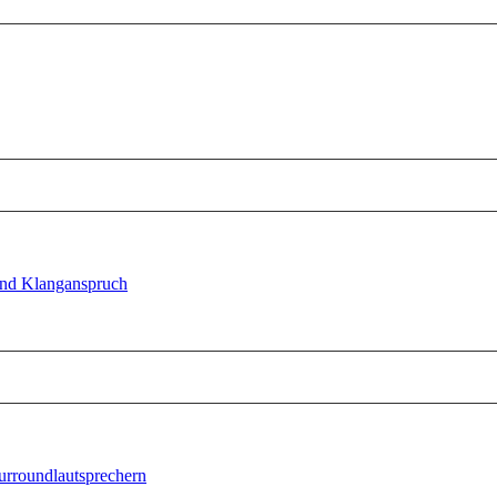
und Klanganspruch
rroundlautsprechern