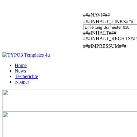
###NAVI###
###INHALT_LINKS###
###INHALT###
###INHALT_RECHTS##
###IMPRESSUM###
Home
News
Testberichte
e-paper