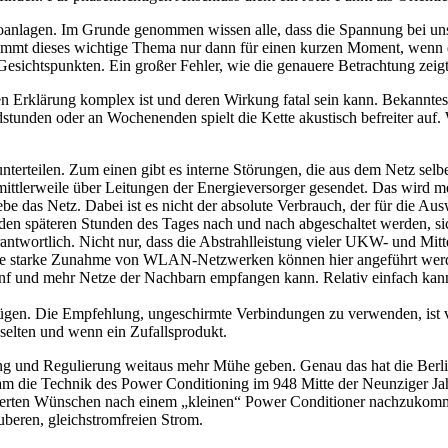
oanlagen. Im Grunde genommen wissen alle, dass die Spannung bei uns 
mmt dieses wichtige Thema nur dann für einen kurzen Moment, wenn die
 Gesichtspunkten. Ein großer Fehler, wie die genauere Betrachtung zeigt
Erklärung komplex ist und deren Wirkung fatal sein kann. Bekanntest
tunden oder an Wochenenden spielt die Kette akustisch befreiter auf.
terteilen. Zum einen gibt es interne Störungen, die aus dem Netz se
tlerweile über Leitungen der Energieversorger gesendet. Das wird m
 das Netz. Dabei ist es nicht der absolute Verbrauch, der für die Au
en späteren Stunden des Tages nach und nach abgeschaltet werden, sich
rantwortlich. Nicht nur, dass die Abstrahlleistung vieler UKW- und Mit
die starke Zunahme von WLAN-Netzwerken können hier angeführt werde
 fünf und mehr Netze der Nachbarn empfangen kann. Relativ einfach ka
fügen. Die Empfehlung, ungeschirmte Verbindungen zu verwenden, ist ve
selten und wenn ein Zufallsprodukt.
ng und Regulierung weitaus mehr Mühe geben. Genau das hat die Berlin
kam die Technik des Power Conditioning im 948 Mitte der Neunziger Ja
ußerten Wünschen nach einem „kleinen“ Power Conditioner nachzukommen
uberen, gleichstromfreien Strom.