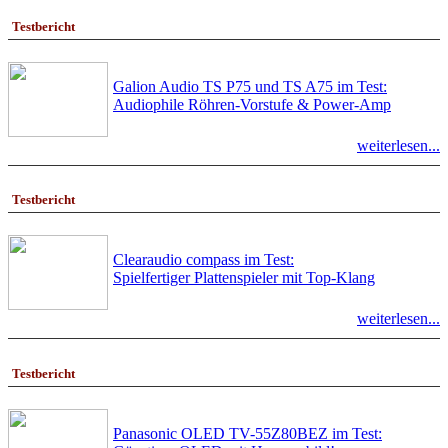
Testbericht
Galion Audio TS P75 und TS A75 im Test:
Audiophile Röhren-Vorstufe & Power-Amp
weiterlesen...
Testbericht
Clearaudio compass im Test:
Spielfertiger Plattenspieler mit Top-Klang
weiterlesen...
Testbericht
Panasonic OLED TV-55Z80BEZ im Test: