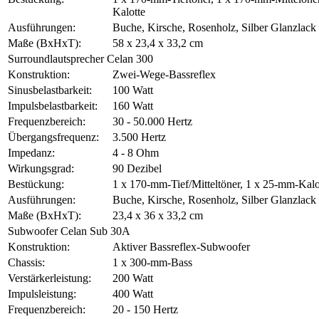
Kalotte
Ausführungen:
Buche, Kirsche, Rosenholz, Silber Glanzlack
Maße (BxHxT):
58 x 23,4 x 33,2 cm
Surroundlautsprecher Celan 300
Konstruktion:
Zwei-Wege-Bassreflex
Sinusbelastbarkeit:
100 Watt
Impulsbelastbarkeit:
160 Watt
Frequenzbereich:
30 - 50.000 Hertz
Übergangsfrequenz:
3.500 Hertz
Impedanz:
4 - 8 Ohm
Wirkungsgrad:
90 Dezibel
Bestückung:
1 x 170-mm-Tief/Mitteltöner, 1 x 25-mm-Kalo
Ausführungen:
Buche, Kirsche, Rosenholz, Silber Glanzlack
Maße (BxHxT):
23,4 x 36 x 33,2 cm
Subwoofer Celan Sub 30A
Konstruktion:
Aktiver Bassreflex-Subwoofer
Chassis:
1 x 300-mm-Bass
Verstärkerleistung:
200 Watt
Impulsleistung:
400 Watt
Frequenzbereich:
20 - 150 Hertz