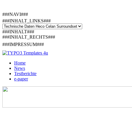
###NAVI###
###INHALT_LINKS###
###INHALT###
###INHALT_RECHTS###
###IMPRESSUM###
Home
News
Testberichte
e-paper