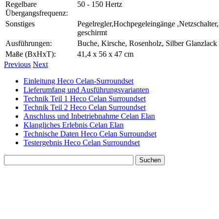
Regelbare
50 - 150 Hertz
Übergangsfrequenz:
Sonstiges
Pegelregler,Hochpegeleingänge ,Netzschalter
geschirmt
Ausführungen:
Buche, Kirsche, Rosenholz, Silber Glanzlack
Maße (BxHxT):
41,4 x 56 x 47 cm
Previous
Next
Einleitung Heco Celan-Surroundset
Lieferumfang und Ausführungsvarianten
Technik Teil 1 Heco Celan Surroundset
Technik Teil 2 Heco Celan Surroundset
Anschluss und Inbetriebnahme Celan Elan
Klangliches Erlebnis Celan Elan
Technische Daten Heco Celan Surroundset
Testergebnis Heco Celan Surroundset