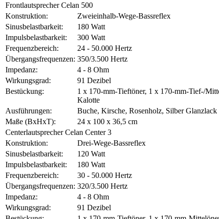
Frontlautsprecher Celan 500
Konstruktion:
Zweieinhalb-Wege-Bassreflex
Sinusbelastbarkeit:
180 Watt
Impulsbelastbarkeit:
300 Watt
Frequenzbereich:
24 - 50.000 Hertz
Übergangsfrequenzen:
350/3.500 Hertz
Impedanz:
4 - 8 Ohm
Wirkungsgrad:
91 Dezibel
Bestückung:
1 x 170-mm-Tieftöner, 1 x 170-mm-Tief-/Mitt
Kalotte
Ausführungen:
Buche, Kirsche, Rosenholz, Silber Glanzlack
Maße (BxHxT):
24 x 100 x 36,5 cm
Centerlautsprecher Celan Center 3
Konstruktion:
Drei-Wege-Bassreflex
Sinusbelastbarkeit:
120 Watt
Impulsbelastbarkeit:
180 Watt
Frequenzbereich:
30 - 50.000 Hertz
Übergangsfrequenzen:
320/3.500 Hertz
Impedanz:
4 - 8 Ohm
Wirkungsgrad:
91 Dezibel
Bestückung:
1 x 170-mm-Tieftöner, 1 x 170-mm-Mittelöne