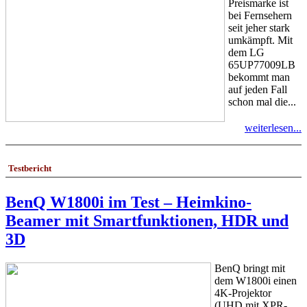
Preismarke ist
bei Fernsehern
seit jeher stark
umkämpft. Mit
dem LG
65UP77009LB
bekommt man
auf jeden Fall
schon mal die...
weiterlesen...
Testbericht
BenQ W1800i im Test – Heimkino-
Beamer mit Smartfunktionen, HDR und
3D
BenQ bringt mit
dem W1800i einen
4K-Projektor
(UHD mit XPR-