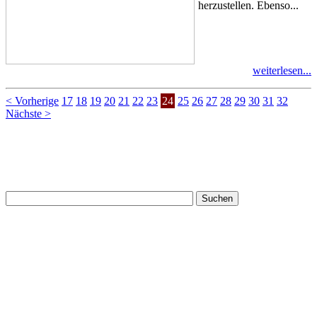
herzustellen. Ebenso...
weiterlesen...
< Vorherige
17
18
19
20
21
22
23
24
25
26
27
28
29
30
31
32
Nächste >