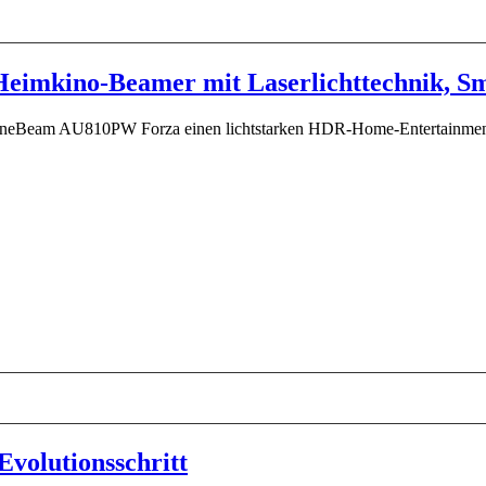
eimkino-Beamer mit Laserlichttechnik, S
ineBeam AU810PW Forza einen lichtstarken HDR-Home-Entertainment-Pr
volutionsschritt