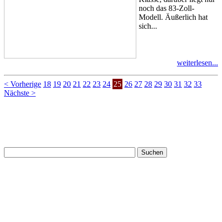
noch das 83-Zoll-
Modell. Äußerlich hat
sich...
weiterlesen...
< Vorherige
18
19
20
21
22
23
24
25
26
27
28
29
30
31
32
33
Nächste >