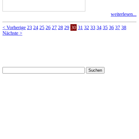
weiterlesen...
< Vorherige
23
24
25
26
27
28
29
30
31
32
33
34
35
36
37
38
Nächste >