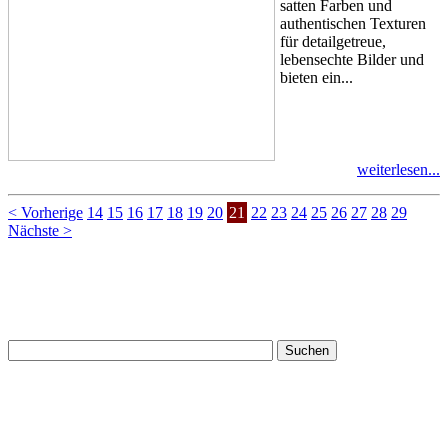
satten Farben und
authentischen Texturen
für detailgetreue,
lebensechte Bilder und
bieten ein...
weiterlesen...
< Vorherige
14
15
16
17
18
19
20
21
22
23
24
25
26
27
28
29
Nächste >