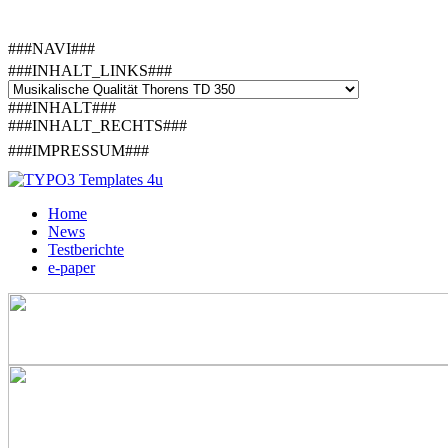
###NAVI###
###INHALT_LINKS###
###INHALT###
###INHALT_RECHTS###
###IMPRESSUM###
Home
News
Testberichte
e-paper