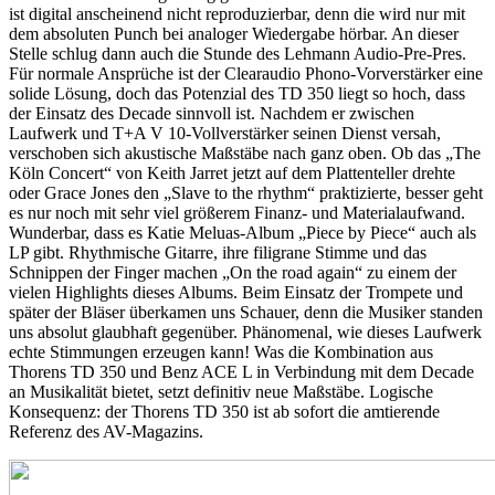
ist digital anscheinend nicht reproduzierbar, denn die wird nur mit
dem absoluten Punch bei analoger Wiedergabe hörbar. An dieser
Stelle schlug dann auch die Stunde des Lehmann Audio-Pre-Pres.
Für normale Ansprüche ist der Clearaudio Phono-Vorverstärker eine
solide Lösung, doch das Potenzial des TD 350 liegt so hoch, dass
der Einsatz des Decade sinnvoll ist. Nachdem er zwischen
Laufwerk und T+A V 10-Vollverstärker seinen Dienst versah,
verschoben sich akustische Maßstäbe nach ganz oben. Ob das „The
Köln Concert“ von Keith Jarret jetzt auf dem Plattenteller drehte
oder Grace Jones den „Slave to the rhythm“ praktizierte, besser geht
es nur noch mit sehr viel größerem Finanz- und Materialaufwand.
Wunderbar, dass es Katie Meluas-Album „Piece by Piece“ auch als
LP gibt. Rhythmische Gitarre, ihre filigrane Stimme und das
Schnippen der Finger machen „On the road again“ zu einem der
vielen Highlights dieses Albums. Beim Einsatz der Trompete und
später der Bläser überkamen uns Schauer, denn die Musiker standen
uns absolut glaubhaft gegenüber. Phänomenal, wie dieses Laufwerk
echte Stimmungen erzeugen kann! Was die Kombination aus
Thorens TD 350 und Benz ACE L in Verbindung mit dem Decade
an Musikalität bietet, setzt definitiv neue Maßstäbe. Logische
Konsequenz: der Thorens TD 350 ist ab sofort die amtierende
Referenz des AV-Magazins.