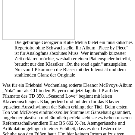
Die gebürtige Georgierin Katie Melua bietet ein musikalisches
Repertoire ohne Schwachstelle. Ihr Album „Piece by Piece“
ist für Analogfans absolutes Muss. Wer innerhalb kürzester
Zeit erklären möchte, weshalb er einen Plattenspieler betreibt,
braucht nur den Klassiker „On the road again“ anzuspielen.
Nur von LP kommen die Bläser mit der Intensität und dem
strahlenden Glanz der Originale
Was für ein Erlebnis! Wochenlang rotierte Eleanor McEvoys-Album
„Yola“ nur als CD in den Playern und jetzt lag die LP auf der
Filzmatte des TD 350. „Seasond Love“ beginnt mit leisen
Klavieranschlägen. Klar, perlend und mit dem für das Klavier
typischen Ausschwingen der Saiten erklingt der Titel. Beim ersten
Ton von McEvoys eindrucksvoller Stimme ist Gänsehaut garantiert,
ungeheuer plastisch und räumlich perfekt steht sie zwischen unseren
Referenzschallwandlern Elac BS 602 X-Jet. Atemgeräusche und
Artikulation gelingen in einer Echtheit, dass es den Testern die
Schuhe von den Füßen haut. Um hier keinem Irrtum aufzusitzen,