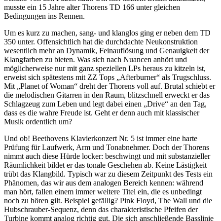
musste ein 15 Jahre alter Thorens TD 166 unter gleichen
Bedingungen ins Rennen.
Um es kurz zu machen, sang- und klanglos ging er neben dem TD
350 unter. Offensichtlich hat die durchdachte Neukonstruktion
wesentlich mehr an Dynamik, Feinauflösung und Genauigkeit der
Klangfarben zu bieten. Was sich nach Nuancen anhört und
möglicherweise nur mit ganz speziellen LPs heraus zu kitzeln ist,
erweist sich spätestens mit ZZ Tops „Afterburner“ als Trugschluss.
Mit „Planet of Woman“ dreht der Thorens voll auf. Brutal schiebt er
die melodischen Gitarren in den Raum, blitzschnell erweckt er das
Schlagzeug zum Leben und legt dabei einen „Drive“ an den Tag,
dass es die wahre Freude ist. Geht er denn auch mit klassischer
Musik ordentlich um?
Und ob! Beethovens Klavierkonzert Nr. 5 ist immer eine harte
Prüfung für Laufwerk, Arm und Tonabnehmer. Doch der Thorens
nimmt auch diese Hürde locker: beschwingt und mit substanzieller
Räumlichkeit bildet er das tonale Geschehen ab. Keine Lästigkeit
trübt das Klangbild. Typisch war zu diesem Zeitpunkt des Tests ein
Phänomen, das wir aus dem analogen Bereich kennen: während
man hört, fallen einem immer weitere Titel ein, die es unbedingt
noch zu hören gilt. Beispiel gefällig? Pink Floyd, The Wall und die
Hubschrauber-Sequenz, denn das charakteristische Pfeifen der
Turbine kommt analog richtig gut. Die sich anschließende Basslinie