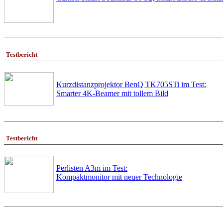
Testbericht
Kurzdistanzprojektor BenQ TK705STi im Test:
Smarter 4K-Beamer mit tollem Bild
Testbericht
Perlisten A3m im Test:
Kompaktmonitor mit neuer Technologie