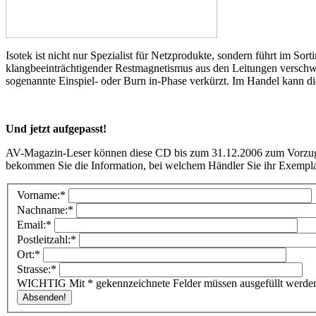
Isotek ist nicht nur Spezialist für Netzprodukte, sondern führt im So
klangbeeinträchtigender Restmagnetismus aus den Leitungen versch
sogenannte Einspiel- oder Burn in-Phase verkürzt. Im Handel kann d
Und jetzt aufgepasst!
AV-Magazin-Leser können diese CD bis zum 31.12.2006 zum Vorzugspr
bekommen Sie die Information, bei welchem Händler Sie ihr Exempl
Vorname:*
Nachname:*
Email:*
Postleitzahl:*
Ort:*
Strasse:*
WICHTIG
Mit * gekennzeichnete Felder müssen ausgefüllt werde