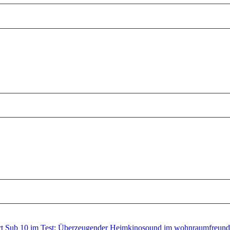
t Sub 10 im Test: Überzeugender Heimkinosound im wohnraumfreundl