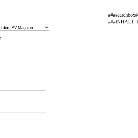
###searchbox#
###INHALT_
#