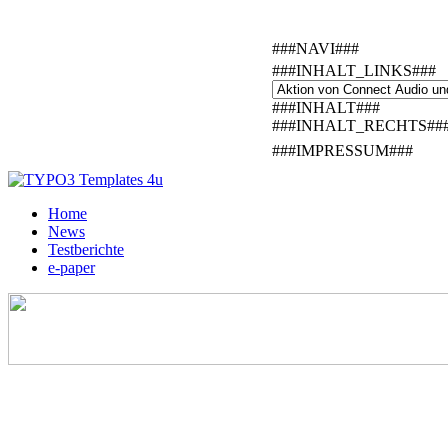
###NAVI###
###INHALT_LINKS###
###INHALT###
###INHALT_RECHTS##
###IMPRESSUM###
Home
News
Testberichte
e-paper