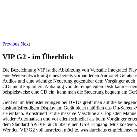
Previous
Next
VIP G2 - im Überblick
Die Bezeichnung VIP ist die Abkürzung von Versatile Integrated Playe
eine Weiterentwicklung eines bereits vorhandenen Audionet-Geräts 
Audios und eine wichtige Neuerung gegenüber dem Vorgänger auch 
CDs nicht kapituliert. Abhängig von der eingelegten Disk kann er d
beispielsweise eine CD ein, kann man die Steuerung bequem am Gerät
Geht es um Menüsteuerungen bei DVDs greift man auf die beiliegend
auskunftsfreudigen Display am Gerät bietet natürlich das On-Screen
sie einfach. Konstruiert ist die massive Maschine als Toplader. Manuel
wieder. Automatisch und vor allem schneller als beim Vorgänger erken
dem Standard-SP/DIF- auch über einen USB-Eingang. Musikdateien, d
Wer den VIP G2 voll ausreizen möchte, was durchaus empfehlenswert