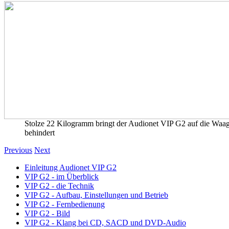
Stolze 22 Kilogramm bringt der Audionet VIP G2 auf die Waage
behindert
Previous
Next
Einleitung Audionet VIP G2
VIP G2 - im Überblick
VIP G2 - die Technik
VIP G2 - Aufbau, Einstellungen und Betrieb
VIP G2 - Fernbedienung
VIP G2 - Bild
VIP G2 - Klang bei CD, SACD und DVD-Audio