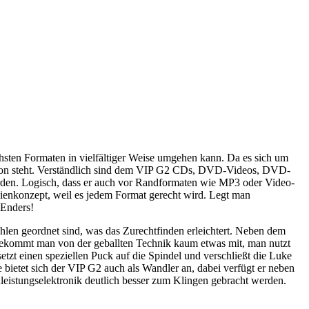
ichsten Formaten in vielfältiger Weise umgehen kann. Da es sich um
ration steht. Verständlich sind dem VIP G2 CDs, DVD-Videos, DVD-
en. Logisch, dass er auch vor Randformaten wie MP3 oder Video-
dienkonzept, weil es jedem Format gerecht wird. Legt man
 Enders!
len geordnet sind, was das Zurechtfinden erleichtert. Neben dem
 bekommt man von der geballten Technik kaum etwas mit, man nutzt
setzt einen speziellen Puck auf die Spindel und verschließt die Luke
 bietet sich der VIP G2 auch als Wandler an, dabei verfügt er neben
eistungselektronik deutlich besser zum Klingen gebracht werden.