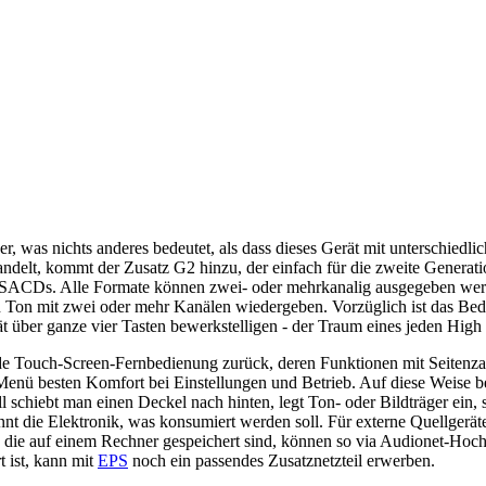
r, was nichts anderes bedeutet, als dass dieses Gerät mit unterschiedl
handelt, kommt der Zusatz G2 hinzu, der einfach für die zweite Gene
SACDs. Alle Formate können zwei- oder mehrkanalig ausgegeben werd
en Ton mit zwei oder mehr Kanälen wiedergeben. Vorzüglich ist das Be
 über ganze vier Tasten bewerkstelligen - der Traum eines jeden High
e Touch-Screen-Fernbedienung zurück, deren Funktionen mit Seitenzah
-Menü besten Komfort bei Einstellungen und Betrieb. Auf diese Weise
l schiebt man einen Deckel nach hinten, legt Ton- oder Bildträger ein, 
nt die Elektronik, was konsumiert werden soll. Für externe Quellgeräte
ie auf einem Rechner gespeichert sind, können so via Audionet-Hochl
 ist, kann mit
EPS
noch ein passendes Zusatznetzteil erwerben.