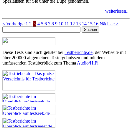
Spezialisten für Sie unter die Lupe genommen.
weiterlesen...
< Vorherige
1
2
3
4
5
6
7
8
9
10
11
12
13
14
15
16
Nächste >
Diese Tests sind auch gelistet bei
Testberichte.de
, der Webseite mit
über 200000 allgemeinen Testergebnissen und mit dem
umfassenden Testüberblick zum Thema
Audio/HiFi.